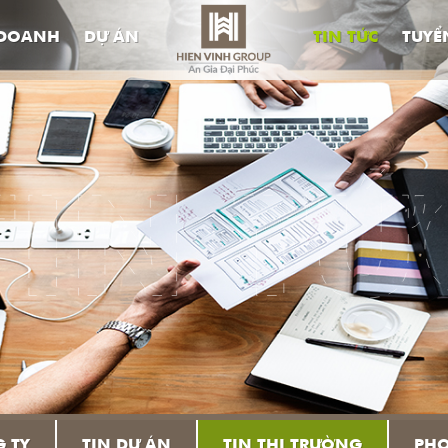
 DOANH
DỰ ÁN
TIN TỨC
TUYỂ
G TY
TIN DỰ ÁN
TIN THỊ TRƯỜNG
PHO