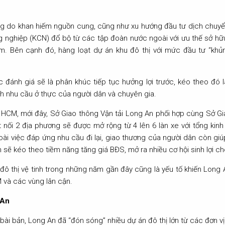
ăng do khan hiếm nguồn cung, cũng như xu hướng đầu tư dịch chuy
 nghiệp (KCN) đổ bộ từ các tập đoàn nước ngoài với ưu thế sở hữu q
am. Bên cạnh đó, hàng loạt dự án khu đô thị với mức đầu tư “khủ
ánh giá sẽ là phân khúc tiếp tục hưởng lợi trước, kéo theo đó là
h nhu cầu ở thực của người dân và chuyên gia.
.HCM, mới đây, Sở Giao thông Vận tải Long An phối hợp cùng Sở Gi
nối 2 địa phương sẽ được mở rộng từ 4 lên 6 làn xe với tổng kinh
ài việc đáp ứng nhu cầu đi lại, giao thương của người dân còn giúp
 sẽ kéo theo tiềm năng tăng giá BĐS, mở ra nhiều cơ hội sinh lợi cho
đô thị vệ tinh trong những năm gần đây cũng là yếu tố khiến Long 
 và các vùng lân cận.
 An
bài bản, Long An đã “đón sóng” nhiều dự án đô thị lớn từ các đơn vị