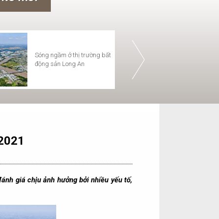
Hiển Vinh Group tổ chức tập
Hơn 24.000 
Sóng ngầm ở thị trường bất
Hiển
huấn phòng cháy chữa cháy
cấp 7 tuyến 
động sản Long An
thu 
tại văn phòng công ty
TP.HCM - Lo
 2021
nh giá chịu ảnh hưởng bởi nhiều yếu tố,