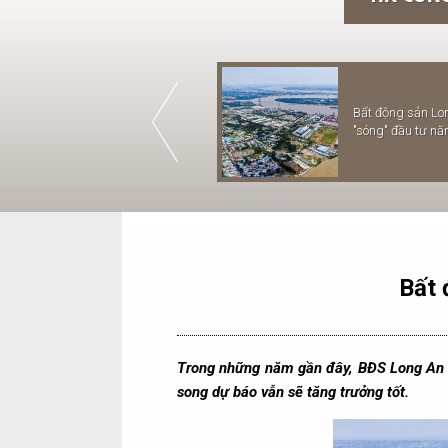
TH
Nhà đầu tư đổ về Đức Hòa,
THÔNG BÁO LỊCH NGHỈ LỄ
Bất động sản Lo
NG
Long An săn đất
GIỖ TỔ HÙNG VƯƠNG
"sóng" đầu tư n
20
Bất 
Trong những năm gần đây, BĐS Long An t
song dự báo vẫn sẽ tăng trưởng tốt.