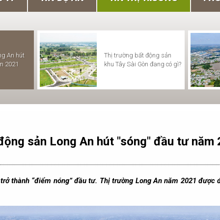
ÔNG BÁO LỊCH NGHỈ TẾT
ng An hút
Thị trường bất động sản
THÔNG BÁO LỊCH NGHỈ TẾT
UYÊN ĐÁN TÂN SỬU
ăm 2021
khu Tây Sài Gòn đang có gì?
DƯƠNG LỊCH 2021
21
động sản Long An hút "sóng" đầu tư năm
rở thành “điểm nóng” đầu tư. Thị trường Long An năm 2021 được đá