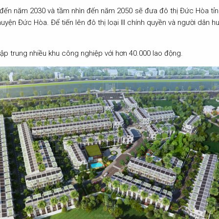
 năm 2030 và tầm nhìn đến năm 2050 sẽ đưa đô thị Đức Hòa tỉnh Lo
huyện Đức Hòa. Để tiến lên đô thị loại III chính quyền và người dân
tập trung nhiều khu công nghiệp với hơn 40.000 lao động.