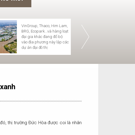
VinGroup, Thaco, Him Lam,
BRG, Ecopark...và hàng loạt
Hiển Vinh Group tổ chức tập
VTV9 - ĐẦU
Hiển
đại gia khác đang đổ bộ
huấn phòng cháy chữa cháy
SẢN VÙNG 
thu 
vào địa phương này lập các
tại văn phòng công ty
dự án đại đô thị
 xanh
 đó, thị trường Đức Hòa được coi là nhân