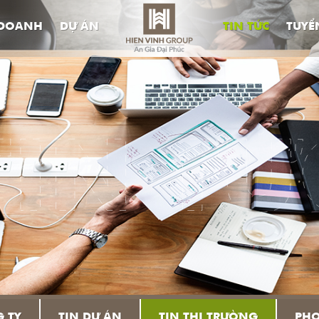
 DOANH
DỰ ÁN
TIN TỨC
TUYỂ
G TY
TIN DỰ ÁN
TIN THỊ TRƯỜNG
PHO