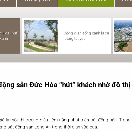
ÔNG BÁO LỊCH NGHỈ TẾT
c Hòa “hút”
Không gian sống xanh là xu
THÔNG BÁO LỊCH NGHỈ TẾT
UYÊN ĐÁN TÂN SỬU
 xanh
hướng tất yếu
DƯƠNG LỊCH 2021
21
động sản Đức Hòa “hút” khách nhờ đô thị
á là một thị trường giàu tiềm năng phát triển bất động sản. Trong
ờng bất động sản Long An trong thời gian vừa qua.