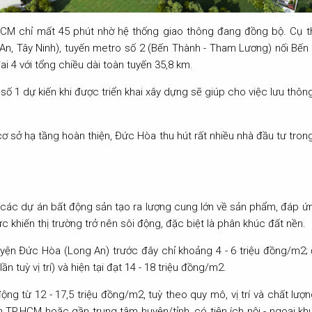
HCM chỉ mất 45 phút nhờ hệ thống giao thông đang đồng bộ. Cụ th
An, Tây Ninh), tuyến metro số 2 (Bến Thành - Tham Lương) nối Bế
i 4 với tổng chiều dài toàn tuyến 35,8 km.
số 1 dự kiến khi được triển khai xây dựng sẽ giúp cho việc lưu thôn
cơ sở hạ tầng hoàn thiện, Đức Hòa thu hút rất nhiều nhà đầu tư tro
a các dự án bất động sản tạo ra lượng cung lớn về sản phẩm, đáp ứn
ực khiến thị trường trở nên sôi động, đặc biệt là phân khúc đất nền.
huyện Đức Hòa (Long An) trước đây chỉ khoảng 4 - 6 triệu đồng/m2;
ần tuỳ vị trí) và hiện tại đạt 14 - 18 triệu đồng/m2.
ng từ 12 - 17,5 triệu đồng/m2, tuỳ theo quy mô, vị trí và chất lượ
gần TP.HCM hoặc gần trung tâm huyện/tỉnh, có tiện ích nội - ngoại 