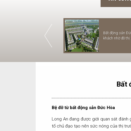
TH
Kinh nghiệm đầu tư phân
THÔNG BÁO LỊCH NGHỈ LỄ
Bất động sản Đứ
NG
khúc đất nền trên dưới 1 tỷ
GIỖ TỔ HÙNG VƯƠNG
khách nhờ đô thị
20
Bất 
Bệ đỡ từ bất động sản Đức Hòa
Long An đang được giới quan sát đánh gi
tố chủ đạo tạo nên sức nóng của thị trư