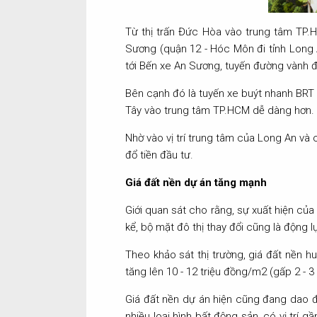
Từ thị trấn Đức Hòa vào trung tâm TP.
Sương (quận 12 - Hóc Môn đi tỉnh Long 
tới Bến xe An Sương, tuyến đường vành đa
Bên cạnh đó là tuyến xe buýt nhanh BRT 
Tây vào trung tâm TP.HCM dễ dàng hơn.
Nhờ vào vị trí trung tâm của Long An và 
đổ tiền đầu tư.
Giá đất nền dự án tăng mạnh
Giới quan sát cho rằng, sự xuất hiện củ
kể, bộ mặt đô thị thay đổi cũng là động l
Theo khảo sát thị trường, giá đất nền 
tăng lên 10 - 12 triệu đồng/m2 (gấp 2 - 3 l
Giá đất nền dự án hiện cũng đang dao độ
nhiều loại hình bất động sản, có vị trí 