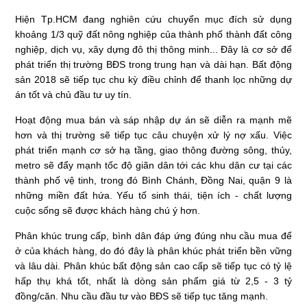
Hiện Tp.HCM đang nghiên cứu chuyển mục đích sử dụng
khoảng 1/3 quỹ đất nông nghiệp của thành phố thành đất công
nghiệp, dịch vụ, xây dựng đô thị thông minh... Đây là cơ sở để
phát triển thị trường BĐS trong trung hạn và dài hạn. Bất động
sản 2018 sẽ tiếp tục chu kỳ điều chỉnh để thanh lọc những dự
án tốt và chủ đầu tư uy tín.
Hoạt động mua bán và sáp nhập dự án sẽ diễn ra mạnh mẽ
hơn và thị trường sẽ tiếp tục câu chuyện xử lý nợ xấu. Việc
phát triển mạnh cơ sở hạ tầng, giao thông đường sông, thủy,
metro sẽ đẩy mạnh tốc độ giãn dân tới các khu dân cư tại các
thành phố vệ tinh, trong đó Bình Chánh, Đồng Nai, quận 9 là
những miền đất hứa. Yếu tố sinh thái, tiện ích - chất lượng
cuộc sống sẽ được khách hàng chú ý hơn.
Phân khúc trung cấp, bình dân đáp ứng đúng nhu cầu mua để
ở của khách hàng, do đó đây là phân khúc phát triển bền vững
và lâu dài. Phân khúc bất động sản cao cấp sẽ tiếp tục có tỷ lệ
hấp thụ khá tốt, nhất là dòng sản phẩm giá từ 2,5 - 3 tỷ
đồng/căn. Nhu cầu đầu tư vào BĐS sẽ tiếp tục tăng mạnh.