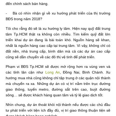
đến chính sách bán hàng.
- Bà có nhìn nhận gì về xu hướng phát triển của thị trường
BĐS trong năm 2018?
Tôi cho rằng đó sẽ là xu hướng ly tâm. Hiện nay quỹ đất trung
tâm Tp.HCM thật ra không còn nhiều. Tìm kiếm quỹ đất lớn
triển khai dự án đang là bài toán khó. Nguồn hàng sẽ khan,
nhất là nguồn hàng cao cấp tại trung tâm. Vì vậy, không chỉ có
đất nền, nhà trung cấp, bình dân mà cả các dự án cao cấp
cũng sẽ dần chuyển về các đô thị vệ tinh để phát triển.
Phạm vi BĐS Tp.HCM sẽ được mở rộng hơn ra vùng ven và
các tỉnh lân cận như
Long An
, Đồng Nai, Bình Chánh. Xu
hướng mua nhà cũng không chỉ tập trung ở các quận nội thành
mà chuyển ra xa. Những dự án có vị trí nằm trên trục đường
giao thông, tuyến metro, đường sắt trên cao, buýt đường
sông… sẽ được khách hàng quan tâm và tỷ lệ giao dịch tốt.
Nhìn chung, dự án thoát khỏi nội thành nếu được các chủ đầu
tư phát triển với tiện ích đầy đủ, vị trí giao thông thuận tiện sẽ