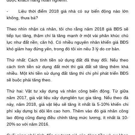
được khách hàng hoan nghênh.
- Liệu thời điểm 2018 giá nhà có sự biến động nào lớn
không, thưa bà?
Theo nhìn nhận cá nhân, tôi cho rằng năm 2018 giá BĐS sẽ
tiếp tục tăng, thậm chí là tăng mạnh ở một vài phân khúc chủ
lực như đất nền, căn hộ. Có nhiều nguyên nhân khiến giá BĐS
khó giảm hay đứng yên, trong đó tôi xin nêu 3 lý do cơ bản.
Thứ nhất: Cách tính tiền sử dụng đất đã thay đổi. Nếu theo
cách tính tiền sử dụng đất mới thì giá đất sẽ tăng thêm khá
nhiều. Một khi tiền sử dụng đất tăng thì chi phí phát triển BĐS
sẽ buộc phải tăng theo.
Thứ hai: Vật tư xây dựng và nhân công biến động. Từ giữa
năm 2017, giá vật liệu xây dựngliên tục gia tăng. Nếu theo đà
này, năm 2018, giá vật liệu sẽ tăng ít nhất là 5-10% khiến chi
phí xây dựng bị dội lên cao hơn. Thêm vào đó giá nhân công
lao động cũng đang điều chỉnh tăng mức lương, ít nhất là 10-
20% so với năm 2016.