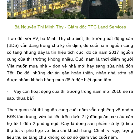
Bà Nguyễn Thị Minh Thy - Giám đốc TTC Land Services
Trao đổi với PV, bà Minh Thy cho biết, thị trường bất động sản
(BĐS) vẫn đang trong chu kỳ ổn định, dù cuối năm nguồn cung
có tăng nhưng đây là tín hiệu tích cực, do cả năm 2017 nguồn
cung của thị trường không nhiều. Cuối năm là thời điểm người
Việt muốn mua nhà – dọn về nhà mới hay sang sửa nhà đón
Tết. Do đó, những dự án gần hoàn thiện, nhận nhà sớm sẽ
được nhóm khách hàng mua để ở đặc biệt quan tâm.
- Vậy còn hoạt động của thị trường trong năm mới 2018 sẽ ra
sao, thưa bà?
Theo quan sát thì nguồn cung cuối năm vẫn nghiêng về nhóm
BĐS tầm trung, vừa túi tiền trên dưới 2 tỷ đồng/căn, cơ cấu căn
hộ từ 1 đến 2 phòng ngủ. Đây là dòng sản phẩm có tỷ lệ tiêu
thụ tốt vì phù hợp với tiêu chí khách hàng. Chính vì vậy, lượng
tiêu thụ sẽ tăng chứ không có cơ sở giảm vào cuối năm.