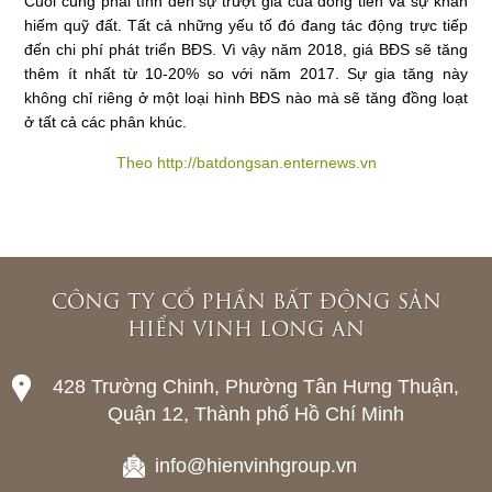
Cuối cùng phải tính đến sự trượt giá của dòng tiền và sự khan
hiếm quỹ đất. Tất cả những yếu tố đó đang tác động trực tiếp
đến chi phí phát triển BĐS. Vì vậy năm 2018, giá BĐS sẽ tăng
thêm ít nhất từ 10-20% so với năm 2017. Sự gia tăng này
không chỉ riêng ở một loại hình BĐS nào mà sẽ tăng đồng loạt
ở tất cả các phân khúc.
Theo http://batdongsan.enternews.vn
CÔNG TY CỔ PHẦN BẤT ĐỘNG SẢN
HIỂN VINH LONG AN
428 Trường Chinh, Phường Tân Hưng Thuận,
Quận 12, Thành phố Hồ Chí Minh
info@hienvinhgroup.vn