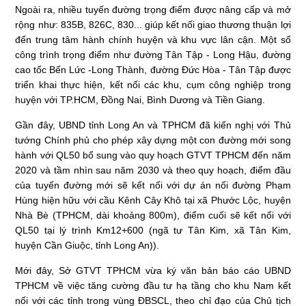
Ngoài ra, nhiều tuyến đường trọng điểm được nâng cấp và mở
rộng như: 835B, 826C, 830... giúp kết nối giao thương thuận lợi
đến trung tâm hành chính huyện và khu vực lân cận. Một số
công trình trọng điểm như đường Tân Tập - Long Hậu, đường
cao tốc Bến Lức -Long Thành, đường Đức Hòa - Tân Tập được
triển khai thực hiện, kết nối các khu, cụm công nghiệp trong
huyện với TP.HCM, Đồng Nai, Bình Dương và Tiền Giang.
Gần đây, UBND tỉnh Long An và TPHCM đã kiến nghị với Thủ
tướng Chính phủ cho phép xây dựng một con đường mới song
hành với QL50 bổ sung vào quy hoạch GTVT TPHCM đến năm
2020 và tầm nhìn sau năm 2030 và theo quy hoạch, điểm đầu
của tuyến đường mới sẽ kết nối với dự án nối đường Phạm
Hùng hiện hữu với cầu Kênh Cây Khô tại xã Phước Lộc, huyện
Nhà Bè (TPHCM, dài khoảng 800m), điểm cuối sẽ kết nối với
QL50 tại lý trình Km12+600 (ngã tư Tân Kim, xã Tân Kim,
huyện Cần Giuộc, tỉnh Long An)).
Mới đây, Sở GTVT TPHCM vừa ký văn bản báo cáo UBND
TPHCM về việc tăng cường đầu tư hạ tầng cho khu Nam kết
nối với các tỉnh trong vùng ĐBSCL, theo chỉ đạo của Chủ tịch