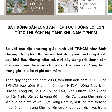
LỊCH NGHỈ LỄ
GARDEN LÀM
SẢN LONG AN
TRƯỜNG BẤT
L
NGHỈ LỄ GIỖ
GIẢI PHÓNG
NHỘN NHỊP
TIẾP TỤC
ĐỘNG SẢN
N
TỔ HÙNG
U
MIỀN NAM
ĐẤT NỀN
HƯỞNG LỢI
VÙNG VEN
N
VƯƠNG
THỐNG NHẤT
LONG AN
LỚN TỪ "CÚ
TPHCM LÊN
2
ĐẤT NƯỚC VÀ
HUÝCH" HẠ
NGÔI
QUỐC TẾ LAO
TẦNG KHU
ĐỘNG
NAM TPHCM
BẤT ĐỘNG SẢN LONG AN TIẾP TỤC HƯỞNG LỢI LỚN
TỪ "CÚ HUÝCH" HẠ TẦNG KHU NAM TPHCM
So với các địa phương giáp ranh với TP.HCM như Bình
Dương, Đồng Nai, thị trường bất động sản tại Long An đi
sau khá lâu. Nhưng hiện tại, nơi đây đang trở thành tâm
điểm và nhận được sự chú ý đặc biệt của các “ông lớn”
trong giới địa ốc vì giá còn mềm.
Theo quy hoạch đến năm 2030, tầm nhìn đến năm 2050, vùng
TPHCM bao gồm 8 tỉnh, thành là TPHCM, Đồng Nai, Bình
Dương, Long An, Bà Rịa - Vũng Tàu, Bình Phước, Tiền Giang
và Tây Ninh. Đây sẽ là vùng đô thị hiện đại, trung tâm kinh tế
lớn của cả nước và khu vực Đông Nam Á, là trung tâm thương
mại, tài chính, trung tâm nghiên cứu khoa học - dịch vụ, trung