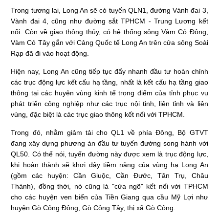
Trong tương lai, Long An sẽ có tuyến QLN1, đường Vành đai 3,
Vành đai 4, cũng như đường sắt TPHCM - Trung Lương kết
nối. Còn về giao thông thủy, có hệ thống sông Vàm Cỏ Đông,
Vàm Cỏ Tây gắn với Cảng Quốc tế Long An trên cửa sông Soài
Rạp đã đi vào hoạt động.
Hiện nay, Long An cũng tiếp tục đẩy nhanh đầu tư hoàn chỉnh
các trục động lực kết cấu hạ tầng, nhất là kết cấu hạ tầng giao
thông tại các huyện vùng kinh tế trọng điểm của tỉnh phục vụ
phát triển công nghiệp như các trục nội tỉnh, liên tỉnh và liên
vùng, đặc biệt là các trục giao thông kết nối với TPHCM.
Trong đó, nhằm giảm tải cho QL1 về phía Đông, Bộ GTVT
đang xây dựng phương án đầu tư tuyến đường song hành với
QL50. Có thể nói, tuyến đường này được xem là trục động lực,
khi hoàn thành sẽ khơi dậy tiềm năng của vùng hạ Long An
(gồm các huyện: Cần Giuộc, Cần Đước, Tân Trụ, Châu
Thành), đồng thời, nó cũng là "cửa ngõ" kết nối với TPHCM
cho các huyện ven biển của Tiền Giang qua cầu Mỹ Lợi như
huyện Gò Công Đông, Gò Công Tây, thị xã Gò Công.