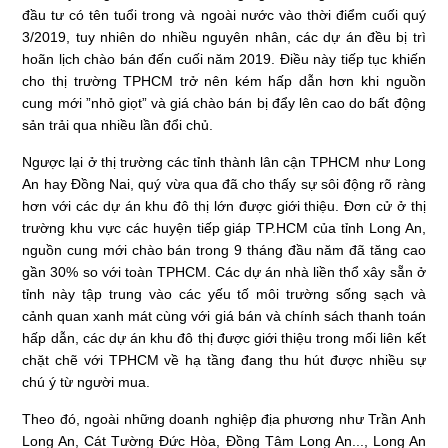
đầu tư có tên tuổi trong và ngoài nước vào thời điểm cuối quý
3/2019, tuy nhiên do nhiều nguyên nhân, các dự án đều bị trì
hoãn lịch chào bán đến cuối năm 2019. Điều này tiếp tục khiến
cho thị trường TPHCM trở nên kém hấp dẫn hơn khi nguồn
cung mới ”nhỏ giọt” và giá chào bán bị đẩy lên cao do bất động
sản trải qua nhiều lần đổi chủ.
Ngược lại ở thị trường các tỉnh thành lân cận TPHCM như Long
An hay Đồng Nai, quý vừa qua đã cho thấy sự sôi động rõ ràng
hơn với các dự án khu đô thị lớn được giới thiệu. Đơn cử ở thị
trường khu vực các huyện tiếp giáp TP.HCM của tỉnh Long An,
nguồn cung mới chào bán trong 9 tháng đầu năm đã tăng cao
gần 30% so với toàn TPHCM. Các dự án nhà liền thổ xây sẵn ở
tỉnh này tập trung vào các yếu tố môi trường sống sạch và
cảnh quan xanh mát cùng với giá bán và chính sách thanh toán
hấp dẫn, các dự án khu đô thị được giới thiệu trong mối liên kết
chặt chẽ với TPHCM về hạ tầng đang thu hút được nhiều sự
chú ý từ người mua.
Theo đó, ngoài những doanh nghiệp địa phương như Trần Anh
Long An, Cát Tường Đức Hòa, Đồng Tâm Long An..., Long An