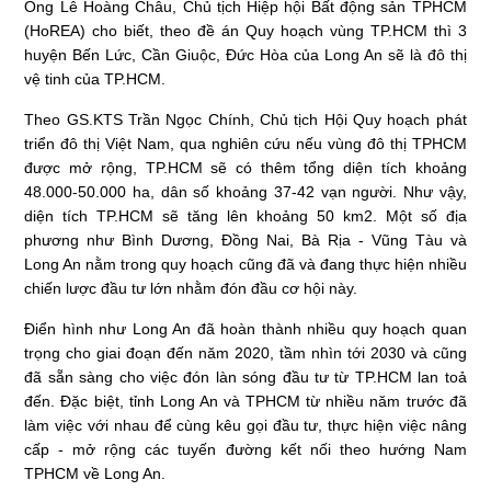
Ông Lê Hoàng Châu, Chủ tịch Hiệp hội Bất động sản TPHCM
(HoREA) cho biết, theo đề án Quy hoạch vùng TP.HCM thì 3
huyện Bến Lức, Cần Giuộc, Đức Hòa của Long An sẽ là đô thị
vệ tinh của TP.HCM.
Theo GS.KTS Trần Ngọc Chính, Chủ tịch Hội Quy hoạch phát
triển đô thị Việt Nam, qua nghiên cứu nếu vùng đô thị TPHCM
được mở rộng, TP.HCM sẽ có thêm tổng diện tích khoảng
48.000-50.000 ha, dân số khoảng 37-42 vạn người. Như vậy,
diện tích TP.HCM sẽ tăng lên khoảng 50 km2. Một số địa
phương như Bình Dương, Đồng Nai, Bà Rịa - Vũng Tàu và
Long An nằm trong quy hoạch cũng đã và đang thực hiện nhiều
chiến lược đầu tư lớn nhằm đón đầu cơ hội này.
Điển hình như Long An đã hoàn thành nhiều quy hoạch quan
trọng cho giai đoạn đến năm 2020, tầm nhìn tới 2030 và cũng
đã sẵn sàng cho việc đón làn sóng đầu tư từ TP.HCM lan toả
đến. Đặc biệt, tỉnh Long An và TPHCM từ nhiều năm trước đã
làm việc với nhau để cùng kêu gọi đầu tư, thực hiện việc nâng
cấp - mở rộng các tuyến đường kết nối theo hướng Nam
TPHCM về Long An.