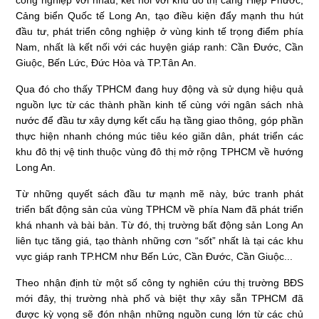
công nghiệp với nhau, kết nối với khu đô thị cảng Hiệp Phước,
Cảng biển Quốc tế Long An, tạo điều kiện đẩy mạnh thu hút
đầu tư, phát triển công nghiệp ở vùng kinh tế trọng điểm phía
Nam, nhất là kết nối với các huyện giáp ranh: Cần Đước, Cần
Giuộc, Bến Lức, Đức Hòa và TP.Tân An.
Qua đó cho thấy TPHCM đang huy động và sử dụng hiệu quả
nguồn lực từ các thành phần kinh tế cùng với ngân sách nhà
nước để đầu tư xây dựng kết cấu hạ tầng giao thông, góp phần
thực hiện nhanh chóng múc tiêu kéo giãn dân, phát triển các
khu đô thị vệ tinh thuộc vùng đô thị mở rộng TPHCM về hướng
Long An.
Từ những quyết sách đầu tư mạnh mẽ này, bức tranh phát
triển bất động sản của vùng TPHCM về phía Nam đã phát triển
khá nhanh và bài bản. Từ đó, thị trường bất động sản Long An
liên tục tăng giá, tạo thành những cơn “sốt” nhất là tại các khu
vực giáp ranh TP.HCM như Bến Lức, Cần Đước, Cần Giuộc...
Theo nhận định từ một số công ty nghiên cứu thị trường BĐS
mới đây, thị trường nhà phố và biệt thự xây sẵn TPHCM đã
được kỳ vọng sẽ đón nhận những nguồn cung lớn từ các chủ