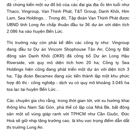
đã chứng kiến một sự đổ bộ của các đại gia địa ốc tên tuổi như
Thaco, Vingroup, Vạn Thịnh Phát, T&T Group, Danh Khôi, Him
Lam, Sea Holdings… Trong đó, Tập đoàn Vạn Thịnh Phát được
UBND tỉnh Long An chấp thuận đầu tư 36 dự án với diện tích
2.086 ha vào huyện Bến Lức.
Thị trường này còn phải kể đến các công ty như: Vingroup
đang đầu tư Dự án Vincom Shophouse Tân An; Công ty Bất
động sản Danh Khôi (DKR) đã công bố Dự án Long Hậu
Riverside, với quy mô diện tích hơn 20 ha; Công ty Sea
Holdings hiện cũng đang phát triển một dự án với diện tích 3
ha; Tập đoàn Becamex đang xúc tiến thành lập một khu phức
hợp đô thị - công nghiệp - dịch vụ có quy mô khoảng 3.045 ha
tọa lạc tại huyện Bến Lức...
Các chuyên gia cho rằng, trong thời gian tới, với xu hướng khai
thông khu Nam Sài Gòn, phá thế cô lập của Nhà Bè, bất động
sản một số vùng giáp ranh với TPHCM như Cần Giuộc, Đức
Hoà sẽ giữ nhịp tăng trưởng cao, là khu vực trọng điểm dẫn dắt
thị trường Long An.